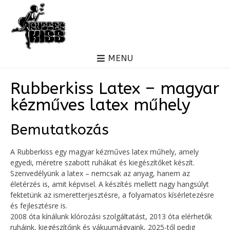
MENU
Rubberkiss Latex – magyar
kézműves latex műhely
Bemutatkozás
A Rubberkiss egy magyar kézműves latex műhely, amely
egyedi, méretre szabott ruhákat és kiegészítőket készít.
Szenvedélyünk a latex – nemcsak az anyag, hanem az
életérzés is, amit képvisel. A készítés mellett nagy hangsúlyt
fektetünk az ismeretterjesztésre, a folyamatos kísérletezésre
és fejlesztésre is.
2008 óta kínálunk klórozási szolgáltatást, 2013 óta elérhetők
ruháink, kiegészítőink és vákuumágyaink, 2025-től pedig