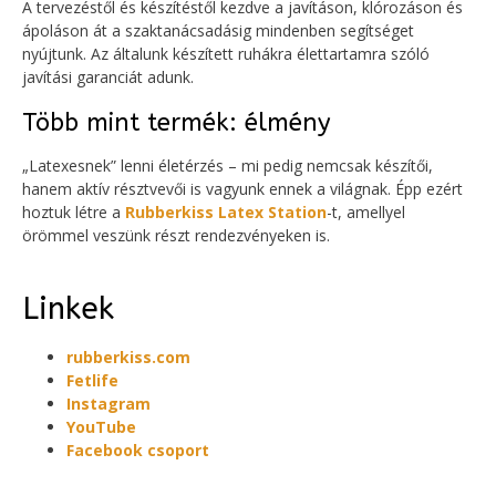
A tervezéstől és készítéstől kezdve a javításon, klórozáson és
ápoláson át a szaktanácsadásig mindenben segítséget
nyújtunk. Az általunk készített ruhákra élettartamra szóló
javítási garanciát adunk.
Több mint termék: élmény
„Latexesnek” lenni életérzés – mi pedig nemcsak készítői,
hanem aktív résztvevői is vagyunk ennek a világnak. Épp ezért
hoztuk létre a
Rubberkiss Latex Station
-t, amellyel
örömmel veszünk részt rendezvényeken is.
Linkek
rubberkiss.com
Fetlife
Instagram
YouTube
Facebook csoport