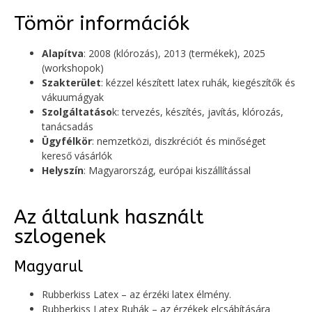
Tömör információk
Alapítva
: 2008 (klórozás), 2013 (termékek), 2025
(workshopok)
Szakterület
: kézzel készített latex ruhák, kiegészítők és
vákuumágyak
Szolgáltatáso
k: tervezés, készítés, javítás, klórozás,
tanácsadás
Ügyfélkör
: nemzetközi, diszkréciót és minőséget
kereső vásárlók
Helyszín
: Magyarország, európai kiszállítással
Az általunk használt
szlogenek
Magyarul
Rubberkiss Latex – az érzéki latex élmény.
Rubberkiss Latex Ruhák – az érzékek elcsábítására