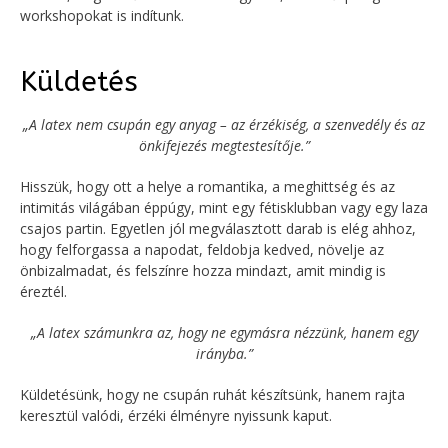
workshopokat is indítunk.
Küldetés
„A latex nem csupán egy anyag – az érzékiség, a szenvedély és az
önkifejezés megtestesítője.”
Hisszük, hogy ott a helye a romantika, a meghittség és az
intimitás világában éppúgy, mint egy fétisklubban vagy egy laza
csajos partin. Egyetlen jól megválasztott darab is elég ahhoz,
hogy felforgassa a napodat, feldobja kedved, növelje az
önbizalmadat, és felszínre hozza mindazt, amit mindig is
éreztél.
„A latex számunkra az, hogy ne egymásra nézzünk, hanem egy
irányba.”
Küldetésünk, hogy ne csupán ruhát készítsünk, hanem rajta
keresztül valódi, érzéki élményre nyissunk kaput.